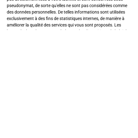
pseudonymat, de sorte qu'elles ne sont pas considérées comme
des données personnelles. De telles informations sont utilisées
exclusivement à des fins de statistiques internes, de manière à
améliorer la qualité des services qui vous sont proposés. Les
bases de données sont protégées par les dispositions de la loi du
1er juillet 1998 transposant la directive 96/9 du 11 mars 1996
relative à la protection juridique des bases de données.
À votre écoute de 8 à 12h et 13
CONTACT
à 16h, du lundi au
vendredi.
Bénéficier d’un devis
gratuit!