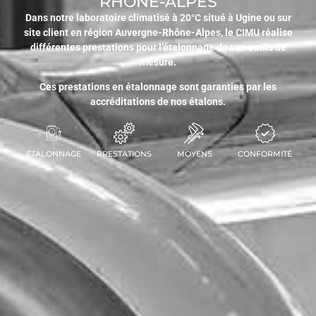
RHÔNE-ALPES
Dans notre laboratoire climatisé à 20°C situé à Ugine ou sur
site client en région Auvergne-Rhône-Alpes, le CIMU réalise
différentes prestations pour l’étalonnage de vos outils de
mesure.
Ces prestations en étalonnage sont garanties par les
accréditations de nos étalons.
ÉTALONNAGE
PRESTATIONS
MOYENS
CONFORMITÉ